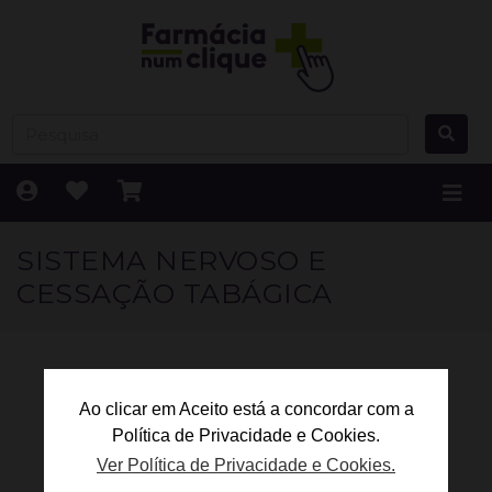
SISTEMA NERVOSO E
CESSAÇÃO TABÁGICA
-10%
Ao clicar em Aceito está a concordar com a
Política de Privacidade e Cookies.
Ver Política de Privacidade e Cookies.