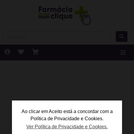
Ao clicar em Aceito está a concordar com a
Política de Privacidade e Cookies.
Ver Política de Privacidade e Cookies.