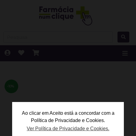
-10%
Ao clicar em Aceito está a concordar com a
Política de Privacidade e Cookies.
Ver Política de Privacidade e Cookies.